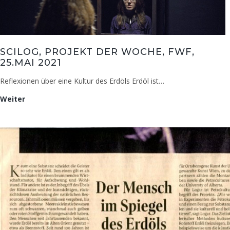
SCILOG, PROJEKT DER WOCHE, FWF,
25.MAI 2021
Reflexionen über eine Kultur des Erdöls Erdöl ist…
scilog,
Weiter
Projekt
der
Woche,
FWF,
25.Mai
2021