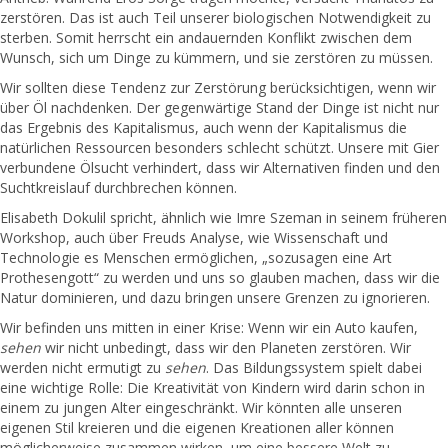
zerstören. Das ist auch Teil unserer biologischen Notwendigkeit zu
sterben. Somit herrscht ein andauernden Konflikt zwischen dem
Wunsch, sich um Dinge zu kümmern, und sie zerstören zu müssen.
Wir sollten diese Tendenz zur Zerstörung berücksichtigen, wenn wir
über Öl nachdenken. Der gegenwärtige Stand der Dinge ist nicht nur
das Ergebnis des Kapitalismus, auch wenn der Kapitalismus die
natürlichen Ressourcen besonders schlecht schützt. Unsere mit Gier
verbundene Ölsucht verhindert, dass wir Alternativen finden und den
Suchtkreislauf durchbrechen können.
Elisabeth Dokulil spricht, ähnlich wie Imre Szeman in seinem früheren
Workshop, auch über Freuds Analyse, wie Wissenschaft und
Technologie es Menschen ermöglichen, „sozusagen eine Art
Prothesengott“ zu werden und uns so glauben machen, dass wir die
Natur dominieren, und dazu bringen unsere Grenzen zu ignorieren.
Wir befinden uns mitten in einer Krise: Wenn wir ein Auto kaufen,
sehen
wir nicht unbedingt, dass wir den Planeten zerstören. Wir
werden nicht ermutigt zu
sehen
. Das Bildungssystem spielt dabei
eine wichtige Rolle: Die Kreativität von Kindern wird darin schon in
einem zu jungen Alter eingeschränkt. Wir könnten alle unseren
eigenen Stil kreieren und die eigenen Kreationen aller können
möglicherweise zusammen wirken, um eine bessere Welt zu