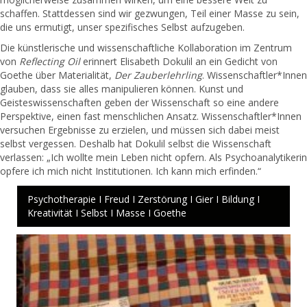
schaffen. Stattdessen sind wir gezwungen, Teil einer Masse zu sein,
die uns ermutigt, unser spezifisches Selbst aufzugeben.
Die künstlerische und wissenschaftliche Kollaboration im Zentrum
von
Reflecting Oil
erinnert Elisabeth Dokulil an ein Gedicht von
Goethe über Materialität,
Der Zauberlehrling
. Wissenschaftler*Innen
glauben, dass sie alles manipulieren können. Kunst und
Geisteswissenschaften geben der Wissenschaft so eine andere
Perspektive, einen fast menschlichen Ansatz. Wissenschaftler*Innen
versuchen Ergebnisse zu erzielen, und müssen sich dabei meist
selbst vergessen. Deshalb hat Dokulil selbst die Wissenschaft
verlassen: „Ich wollte mein Leben nicht opfern. Als Psychoanalytikerin
opfere ich mich nicht Institutionen. Ich kann mich erfinden.“
Psychotherapie I Freud I Zerstörung I Gier I Bildung I
Kreativität I Selbst I Masse I Goethe