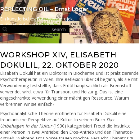
Ein künstlerisches Forschungsprojekt
zu Erdöl und Energiewende
WORKSHOP XIV, ELISABETH
DOKULIL, 22. OKTOBER 2020
Elisabeth Dokulil hat ein Doktorat in Biochemie und ist praktizierende
Psychotherapeutin in Wien. Ihre Reflexion über Öl begann, als sie mit
Verwunderung feststellte, dass Erdöl hauptsächlich als Brennstoff
verwendet wird, etwa für Transport und Heizung. Das ist eine
eingeschränkte Verwendung einer mächtigen Ressource. Warum
verbrennen wir sie einfach?
Psychoanalytische Theorie eröffneten für Elisabeth Dokulil eine
freudianische Perspektive auf Kultur. In seinem Buch
Das
Unbehagen in der Kultur
(1930) kategorisiert Freud die Instinkte
einer Person in zwei Antriebe: den Eros-Antrieb und den Thanatos-
Antrieb. Während Eros Sorge tragen möchte, versucht Thanatos zu