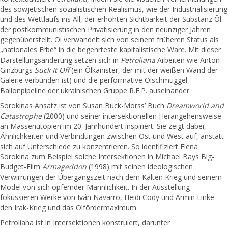
des sowjetischen sozialistischen Realismus, wie der Industrialisierung
und des Wettlaufs ins All, der erhöhten Sichtbarkeit der Substanz Öl
der postkommunistischen Privatisierung in den neunziger Jahren
gegenüberstellt. Öl verwandelt sich von seinem früheren Status als
„nationales Erbe“ in die begehrteste kapitalistische Ware. Mit dieser
Darstellungsänderung setzen sich in
Petroliana
Arbeiten wie Anton
Ginzburgs
Suck It Off
(ein Ölkanister, der mit der weißen Wand der
Galerie verbunden ist) und die performative Ölschmuggel-
Ballonpipeline der ukrainischen Gruppe R.E.P. auseinander.
Sorokinas Ansatz ist von Susan Buck-Morss’ Buch
Dreamworld and
Catastrophe
(2000) und seiner intersektionellen Herangehensweise
an Massenutopien im 20. Jahrhundert inspiriert. Sie zeigt dabei,
Ähnlichkeiten und Verbindungen zwischen Ost und West auf, anstatt
sich auf Unterschiede zu konzentrieren. So identifiziert Elena
Sorokina zum Beispiel solche Intersektionen in Michael Bays Big-
Budget-Film
Armageddon
(1998) mit seinen ideologischen
Verwirrungen der Übergangszeit nach dem Kalten Krieg und seinem
Model von sich opfernder Männlichkeit. In der Ausstellung
fokussieren Werke von Iván Navarro, Heidi Cody und Armin Linke
den Irak-Krieg und das Ölfördermaximum.
Petroliana ist in Intersektionen konstruiert, darunter