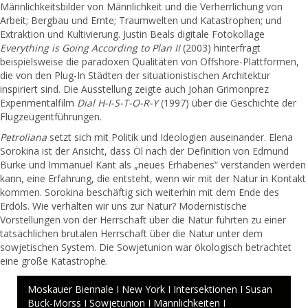
Männlichkeitsbilder von Männlichkeit und die Verherrlichung von
Arbeit; Bergbau und Ernte; Traumwelten und Katastrophen; und
Extraktion und Kultivierung. Justin Beals digitale Fotokollage
Everything is Going According to Plan II
(2003) hinterfragt
beispielsweise die paradoxen Qualitäten von Offshore-Plattformen,
die von den Plug-In Städten der situationistischen Architektur
inspiriert sind. Die Ausstellung zeigte auch Johan Grimonprez
Experimentalfilm
Dial H-I-S-T-O-R-Y
(1997) über die Geschichte der
Flugzeugentführungen.
Petroliana
setzt sich mit Politik und Ideologien auseinander. Elena
Sorokina ist der Ansicht, dass Öl nach der Definition von Edmund
Burke und Immanuel Kant als „neues Erhabenes“ verstanden werden
kann, eine Erfahrung, die entsteht, wenn wir mit der Natur in Kontakt
kommen. Sorokina beschäftig sich weiterhin mit dem Ende des
Erdöls. Wie verhalten wir uns zur Natur? Modernistische
Vorstellungen von der Herrschaft über die Natur führten zu einer
tatsächlichen brutalen Herrschaft über die Natur unter dem
sowjetischen System. Die Sowjetunion war ökologisch betrachtet
eine große Katastrophe.
Moskauer Biennale I New York I Intersektionen I Susan
Buck-Morss I Sowjetunion I Männlichkeiten I