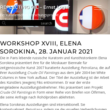
Ein künstlerisches Forschungsprojekt
zu Erdöl und Energiewende
WORKSHOP XVIII, ELENA
SOROKINA, 28. JANUAR 2021
Die in Paris lebende russische Kuratorin und Kunsthistorikerin Elena
Sorokina präsentiert ihre für die Moskauer Biennale für
zeitgenössische Kunst 2007 kuratierte Ausstellung
Petroliana
, die auf
ihrer Ausstellung
Crude Oil Paintings
aus dem Jahr 2004 bei White
Columns in New York aufbaut. Der Titel der Ausstellung ist der Arbeit
des Künstlers Jewgenij Fiks entnommen. Er war der erste
eingeladene Ausstellungsteilnehmer. Fiks präsentiert sein Projekt
Crude Oil Paintings
in Form einer Reihe von Briefen von Ölfirmen,
die seine Anfrage nach Rohölproben ablehnten.
Elena Sorokinas Ausstellungen sind intersektionell. Sie
kontextualisiert
Petroliana
, indem sie die visuellen Verherrlichungen