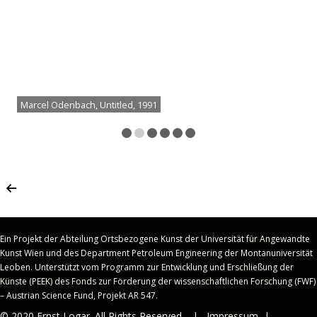
Marcel Odenbach, Untitled, 1991
Ein Projekt der Abteilung Ortsbezogene Kunst der Universität für Angewandte
Kunst Wien und des Department Petroleum Engineering der Montanuniversität
Leoben.
Unterstützt vom Programm zur Entwicklung und Erschließung der
Künste (PEEK) des Fonds zur Förderung der wissenschaftlichen Forschung (FWF)
– Austrian Science Fund, Projekt AR 547.
© 2020 Ernst Logar. All Rights Reserved. |
Impressum
|