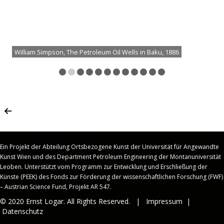
William Simpson, The Petroleum Oil Wells in Baku, 1886
Ein Projekt der Abteilung Ortsbezogene Kunst der Universität für Angewandte
Kunst Wien und des Department Petroleum Engineering der Montanuniversität
Leoben.
Unterstützt vom Programm zur Entwicklung und Erschließung der
Künste (PEEK) des Fonds zur Förderung der wissenschaftlichen Forschung (FWF)
– Austrian Science Fund, Projekt AR 547.
© 2020 Ernst Logar. All Rights Reserved. |
Impressum
|
Datenschutz