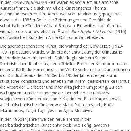
In der
vorrevolutionären
Zeit waren es vor allem ausländische
Künstler*innen, die sich mit Öl als künstlerisches Thema
auseinandersetzten. Ihre Arbeit war vom Realismus geprägt, wie
etwa in der 1886er Serie, die Zeichnungen und Gemälde des
schottischen Künstlers William Simpson. Ein weiteres berühmtes
Gemälde der vorsowjetischen Ära ist
Bibi-Heybat Oil Fields
(1916)
der russischen Künstlerin Anna Ostroumova-Lebedeva.
Die aserbaidschanische Kunst, die während der Sowjetzeit (1920-
1991) produziert wurde, widmete der Entwicklung der Ölindustrie
besondere Aufmerksamkeit. Dabei folgte sie dem Stil des
Sozialistischen Realismus, der offiziellen Form der Kulturproduktion
in der UdSSR, die kommunistische Werte verherrlichte. Darstellungen
der Ölindustrie aus den 1920er bis 1950er Jahren zeigen somit
stilistische Konsistenz und erheben mit ihrem idealisierten Realismus
die Arbeit der Ölarbeiter und ihrer alltäglichen Umgebung. Zu den
wichtigsten Künstler*innen dieser Zeit zählen die russisch-
sowjetischen Künstler Aleksandr Kuprin und Peter Karpov sowie
aserbaidschanische Künstler wie Maral Rahmanzadeh, Hafiz
Mammadov, Taghi Taghiyev und Agha Mehdiyev.
In den 1950er Jahren werden neue Trends in der
aserbaidschanischen Kunst entwickelt, wie Tofig Javadovs
Verwendung kräftiger Farben in seinen Darstellungen von Ölarbeitern