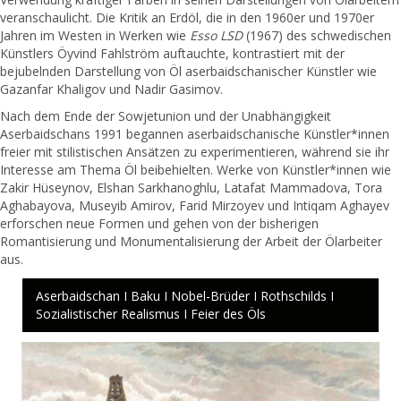
veranschaulicht. Die Kritik an Erdöl, die in den 1960er und 1970er
Jahren im Westen in Werken wie
Esso LSD
(1967) des schwedischen
Künstlers Öyvind Fahlström auftauchte, kontrastiert mit der
bejubelnden Darstellung von Öl aserbaidschanischer Künstler wie
Gazanfar Khaligov und Nadir Gasimov.
Nach dem Ende der Sowjetunion und der Unabhängigkeit
Aserbaidschans 1991 begannen aserbaidschanische Künstler*innen
freier mit stilistischen Ansätzen zu experimentieren, während sie ihr
Interesse am Thema Öl beibehielten. Werke von Künstler*innen wie
Zakir Hüseynov, Elshan Sarkhanoghlu, Latafat Mammadova, Tora
Aghabayova, Museyib Amirov, Farid Mirzoyev und Intiqam Aghayev
erforschen neue Formen und gehen von der bisherigen
Romantisierung und Monumentalisierung der Arbeit der Ölarbeiter
aus.
Aserbaidschan I Baku I Nobel-Brüder I Rothschilds I
Sozialistischer Realismus I Feier des Öls