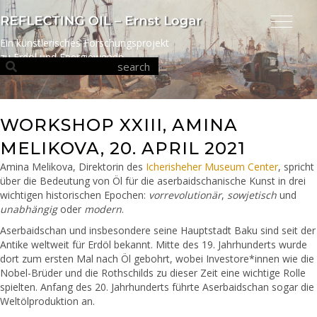
Ein künstlerisches Forschungsprojekt
zu Erdöl und Energiewende
WORKSHOP XXIII, AMINA
MELIKOVA, 20. APRIL 2021
Amina Melikova, Direktorin des
Icherisheher Museum Center
, spricht
über die Bedeutung von Öl für die aserbaidschanische Kunst in drei
wichtigen historischen Epochen:
vorrevolutionär
,
sowjetisch
und
unabhängig
oder
modern
.
Aserbaidschan und insbesondere seine Hauptstadt Baku sind seit der
Antike weltweit für Erdöl bekannt. Mitte des 19. Jahrhunderts wurde
dort zum ersten Mal nach Öl gebohrt, wobei Investore*innen wie die
Nobel-Brüder und die Rothschilds zu dieser Zeit eine wichtige Rolle
spielten. Anfang des 20. Jahrhunderts führte Aserbaidschan sogar die
Weltölproduktion an.